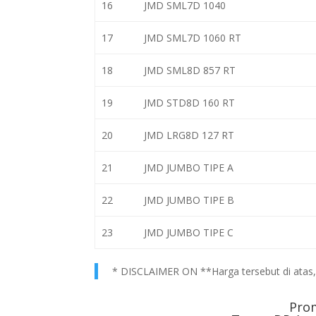
16
JMD SML7D 1040
17
JMD SML7D 1060 RT
18
JMD SML8D 857 RT
19
JMD STD8D 160 RT
20
JMD LRG8D 127 RT
21
JMD JUMBO TIPE A
22
JMD JUMBO TIPE B
23
JMD JUMBO TIPE C
* DISCLAIMER ON **Harga tersebut di atas, h
Pro