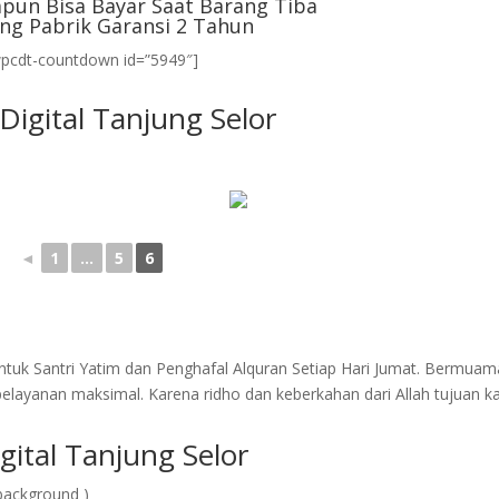
pun Bisa Bayar Saat Barang Tiba
ng Pabrik Garansi 2 Tahun
wpcdt-countdown id=”5949″]
Digital Tanjung Selor
◄
1
...
5
6
tuk Santri Yatim dan Penghafal Alquran Setiap Hari Jumat. Bermuam
layanan maksimal. Karena ridho dan keberkahan dari Allah tujuan k
ital Tanjung Selor
background )