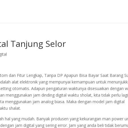
tal Tanjung Selor
ital
ustom dan Fitur Lengkap, Tanpa DP Apapun Bisa Bayar Saat Barang S
al adalah alat elektronik yang mempunyai kemampuan untuk menunjuk
 setting otomatis. Adapun pengaturan waktunya disesuaikan dengan 
 menggunakan jam dinding digital waktu sholat, kita tidak perlu lag
 kita menggunakan jam analog biasa. Maka dengan model jam digital
ktu shalat.
lah hal yang mudah. Banyak produsen yang kekurangan man power u
 dengan jam digital yang sering error. Jam yang anda beli tidak berum