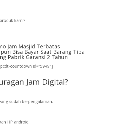
produk kami?
mo Jam Masjid Terbatas
pun Bisa Bayar Saat Barang Tiba
ng Pabrik Garansi 2 Tahun
wpcdt-countdown id=”5949″]
ragan Jam Digital?
l yang sudah berpengalaman.
an HP android.