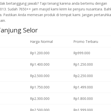
 tidak bertanggung jawab? Tapi tenang karena anda bertemu dengan
2013. Sudah 7650++ jam masjid kami kirim ke penjuru nusantara. Bah
a. Pastikan Anda memesan produk di tempat kami. Jangan pertaruhk
ain.
Tanjung Selor
Harga Normal
Promo Terbaru
Rp1.200.000
Rp999.000
Rp1.400.000
Rp1.250.000
Rp2.500.000
Rp2.250.000
Rp1.750.000
Rp1.499.000
Rp2.300.000
Rp1.800.000
Rp2.500.000
Rp1.999.000