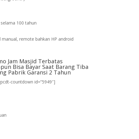
s selama 100 tahun
d
 manual, remote bahkan HP android
mo Jam Masjid Terbatas
pun Bisa Bayar Saat Barang Tiba
ng Pabrik Garansi 2 Tahun
wpcdt-countdown id=”5949″]
uan