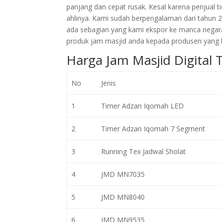
panjang dan cepat rusak. Kesal karena penjual
ahlinya. Kami sudah berpengalaman dari tahun 
ada sebagian yang kami ekspor ke manca negar
produk jam masjid anda kepada produsen yang l
Harga Jam Masjid Digital 
No
Jenis
1
Timer Adzan Iqomah LED
2
Timer Adzan Iqomah 7 Segment
3
Running Tex Jadwal Sholat
4
JMD MN7035
5
JMD MN8040
6
JMD MN9535