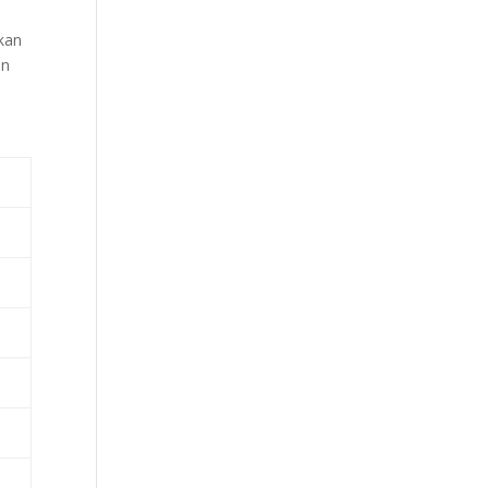
kan
an