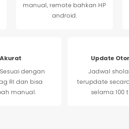
manual, remote bahkan HP
android.
Akurat
Update Oto
 Sesuai dengan
Jadwal shola
g RI dan bisa
terupdate secar
bah manual.
selama 100 