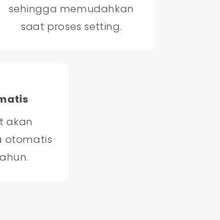
sehingga memudahkan
saat proses setting.
matis
t akan
a otomatis
tahun.