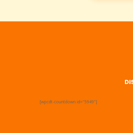
DI
[wpcdt-countdown id="5949"]