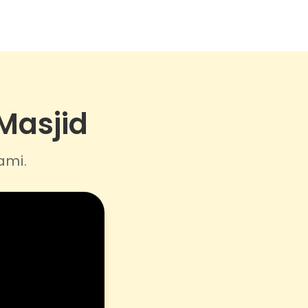
 Masjid
ami.