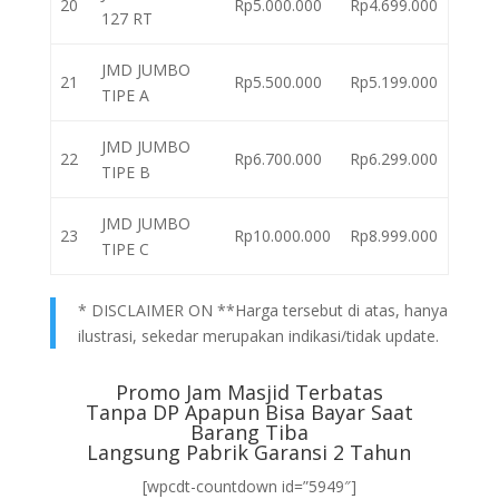
20
Rp5.000.000
Rp4.699.000
127 RT
JMD JUMBO
21
Rp5.500.000
Rp5.199.000
TIPE A
JMD JUMBO
22
Rp6.700.000
Rp6.299.000
TIPE B
JMD JUMBO
23
Rp10.000.000
Rp8.999.000
TIPE C
* DISCLAIMER ON **Harga tersebut di atas, hanya
ilustrasi, sekedar merupakan indikasi/tidak update.
Promo Jam Masjid Terbatas
Tanpa DP Apapun Bisa Bayar Saat
Barang Tiba
Langsung Pabrik Garansi 2 Tahun
[wpcdt-countdown id=”5949″]