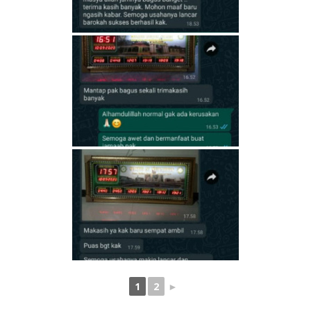
1
2
►