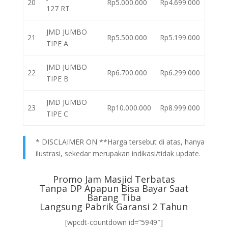
20
Rp5.000.000
Rp4.699.000
127 RT
JMD JUMBO
21
Rp5.500.000
Rp5.199.000
TIPE A
JMD JUMBO
22
Rp6.700.000
Rp6.299.000
TIPE B
JMD JUMBO
23
Rp10.000.000
Rp8.999.000
TIPE C
* DISCLAIMER ON **Harga tersebut di atas, hanya
ilustrasi, sekedar merupakan indikasi/tidak update.
Promo Jam Masjid Terbatas
Tanpa DP Apapun Bisa Bayar Saat
Barang Tiba
Langsung Pabrik Garansi 2 Tahun
[wpcdt-countdown id=”5949″]