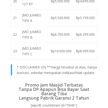
20
Rp5.000.000
Rp4.699.000
127 RT
JMD JUMBO
21
Rp5.500.000
Rp5.199.000
TIPE A
JMD JUMBO
22
Rp6.700.000
Rp6.299.000
TIPE B
JMD JUMBO
23
Rp10.000.000
Rp8.999.000
TIPE C
* DISCLAIMER ON **Harga tersebut di atas, hanya
ilustrasi, sekedar merupakan indikasi/tidak update.
Promo Jam Masjid Terbatas
Tanpa DP Apapun Bisa Bayar Saat
Barang Tiba
Langsung Pabrik Garansi 2 Tahun
[wpcdt-countdown id=”5949″]