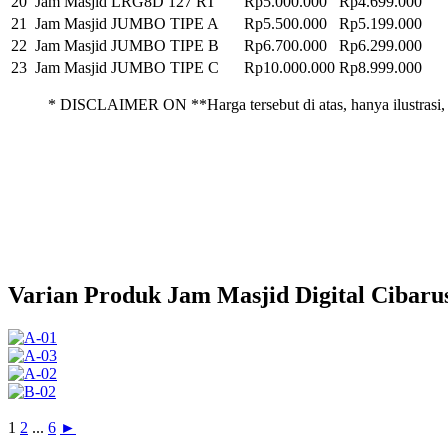
20
Jam Masjid LRG8D 127 RT
Rp5.000.000
Rp4.699.000
21
Jam Masjid JUMBO TIPE A
Rp5.500.000
Rp5.199.000
22
Jam Masjid JUMBO TIPE B
Rp6.700.000
Rp6.299.000
23
Jam Masjid JUMBO TIPE C
Rp10.000.000
Rp8.999.000
* DISCLAIMER ON **Harga tersebut di atas, hanya ilustrasi, 
Varian Produk Jam Masjid Digital Cibaru
1
2
...
6
►