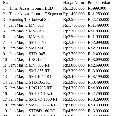
No
Jenis
Harga Normal
Promo Terbaru
1
Timer Adzan Iqomah LED
Rp1.200.000
Rp999.000
2
Timer Adzan Iqomah 7 Segment
Rp1.400.000
Rp1.250.000
3
Running Tex Jadwal Sholat
Rp2.500.000
Rp2.250.000
4
Jam Masjid MN7035
Rp1.750.000
Rp1.499.000
5
Jam Masjid MN8040
Rp2.300.000
Rp1.800.000
6
Jam Masjid MN9535
Rp2.500.000
Rp1.999.000
7
Jam Masjid SML8540
Rp2.300.000
Rp2.099.000
8
Jam Masjid SM1240
Rp2.500.000
Rp2.299.000
9
Jam Masjid STD1045
Rp2.700.000
Rp2.499.000
10
Jam Masjid LRG1255
Rp3.300.000
Rp3.099.000
11
Jam Masjid MN7055 RT
Rp3.000.000
Rp2.699.000
12
Jam Masjid SML855 RT
Rp3.300.000
Rp3.099.000
13
Jam Masjid SML1045 RT
Rp3.400.000
Rp3.199.000
14
Jam Masjid STD1055 RT
Rp3.900.000
Rp3.499.000
15
Jam Masjid LRG1265 RT
Rp4.300.000
Rp4.099.000
16
Jam Masjid SML7D 1040
Rp2.500.000
Rp2.299.000
17
Jam Masjid SML7D 1060 RT
Rp3.500.000
Rp3.299.000
18
Jam Masjid SML8D 857 RT
Rp3.800.000
Rp3.499.000
19
Jam Masjid STD8D 160 RT
Rp4.500.000
Rp3.999.000