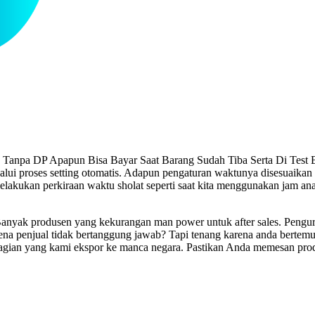
 Tanpa DP Apapun Bisa Bayar Saat Barang Sudah Tiba Serta Di Test Be
ui proses setting otomatis. Adapun pengaturan waktunya disesuaika
 melakukan perkiraan waktu sholat seperti saat kita menggunakan jam a
nyak produsen yang kekurangan man power untuk after sales. Pengurus 
rena penjual tidak bertanggung jawab? Tapi tenang karena anda berte
agian yang kami ekspor ke manca negara. Pastikan Anda memesan prod