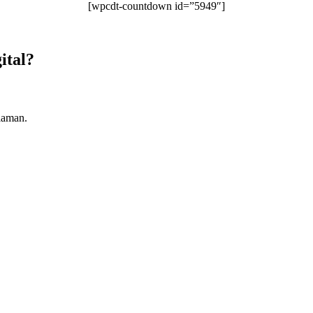
[wpcdt-countdown id=”5949″]
ital?
laman.