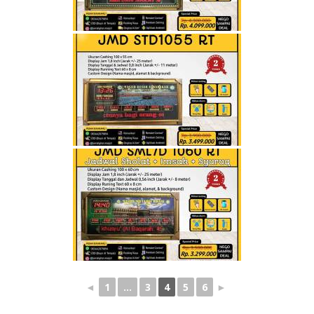
◄
1
...
3
4
5
6
►