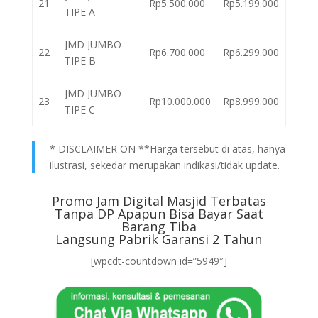
21
Rp5.500.000
Rp5.199.000
TIPE A
JMD JUMBO
22
Rp6.700.000
Rp6.299.000
TIPE B
JMD JUMBO
23
Rp10.000.000
Rp8.999.000
TIPE C
* DISCLAIMER ON **Harga tersebut di atas, hanya
ilustrasi, sekedar merupakan indikasi/tidak update.
Promo Jam Digital Masjid Terbatas
Tanpa DP Apapun Bisa Bayar Saat
Barang Tiba
Langsung Pabrik Garansi 2 Tahun
[wpcdt-countdown id=”5949″]