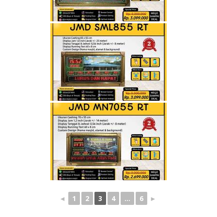
◄
1
2
3
4
...
6
►