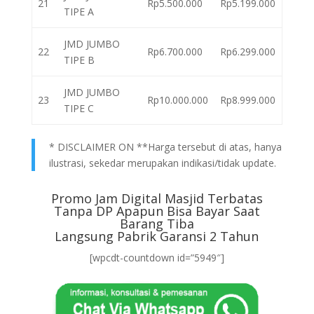
21
Rp5.500.000
Rp5.199.000
TIPE A
JMD JUMBO
22
Rp6.700.000
Rp6.299.000
TIPE B
JMD JUMBO
23
Rp10.000.000
Rp8.999.000
TIPE C
* DISCLAIMER ON **Harga tersebut di atas, hanya
ilustrasi, sekedar merupakan indikasi/tidak update.
Promo Jam Digital Masjid Terbatas
Tanpa DP Apapun Bisa Bayar Saat
Barang Tiba
Langsung Pabrik Garansi 2 Tahun
[wpcdt-countdown id=”5949″]