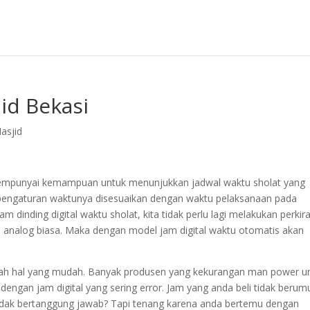
jid Bekasi
asjid
g mempunyai kemampuan untuk menunjukkan jadwal waktu sholat yang
 pengaturan waktunya disesuaikan dengan waktu pelaksanaan pada
inding digital waktu sholat, kita tidak perlu lagi melakukan perkir
m analog biasa. Maka dengan model jam digital waktu otomatis akan
lah hal yang mudah. Banyak produsen yang kekurangan man power u
 dengan jam digital yang sering error. Jam yang anda beli tidak berum
 tidak bertanggung jawab? Tapi tenang karena anda bertemu dengan