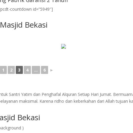
ng Pabrik Garansi 2 Tahun
wpcdt-countdown id=”5949″]
 Masjid Bekasi
1
2
3
4
...
6
►
tuk Santri Yatim dan Penghafal Alquran Setiap Hari Jumat. Bermuam
layanan maksimal. Karena ridho dan keberkahan dari Allah tujuan k
sjid Bekasi
background )