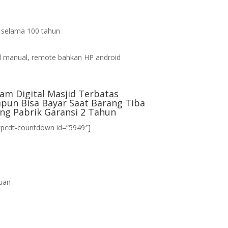
s selama 100 tahun
d
 manual, remote bahkan HP android
am Digital Masjid Terbatas
pun Bisa Bayar Saat Barang Tiba
ng Pabrik Garansi 2 Tahun
wpcdt-countdown id=”5949″]
uan