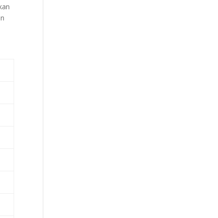
kan
an