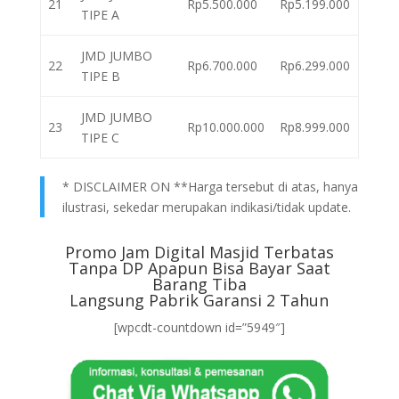
21
Rp5.500.000
Rp5.199.000
TIPE A
JMD JUMBO
22
Rp6.700.000
Rp6.299.000
TIPE B
JMD JUMBO
23
Rp10.000.000
Rp8.999.000
TIPE C
* DISCLAIMER ON **Harga tersebut di atas, hanya
ilustrasi, sekedar merupakan indikasi/tidak update.
Promo Jam Digital Masjid Terbatas
Tanpa DP Apapun Bisa Bayar Saat
Barang Tiba
Langsung Pabrik Garansi 2 Tahun
[wpcdt-countdown id=”5949″]