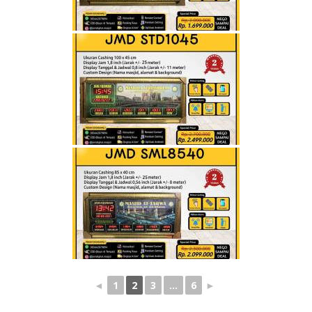
◄
1
2
3
...
6
►