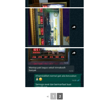
◄
1
2