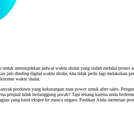
n untuk menunjukkan jadwal waktu sholat yang sudah melalui proses s
m dinding digital waktu sholat, kita tidak perlu lagi melakukan perk
uratan waktu shalat.
nyak produsen yang kekurangan man power untuk after sales. Pengurus 
rena penjual tidak bertanggung jawab? Tapi tenang karena anda berte
agian yang kami ekspor ke manca negara. Pastikan Anda memesan prod