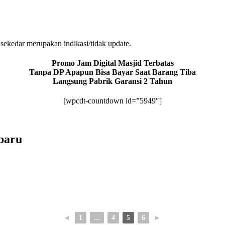
sekedar merupakan indikasi/tidak update.
Promo Jam Digital Masjid Terbatas
Tanpa DP Apapun Bisa Bayar Saat Barang Tiba
Langsung Pabrik Garansi 2 Tahun
[wpcdt-countdown id=”5949″]
baru
◄
1
...
4
5
6
►