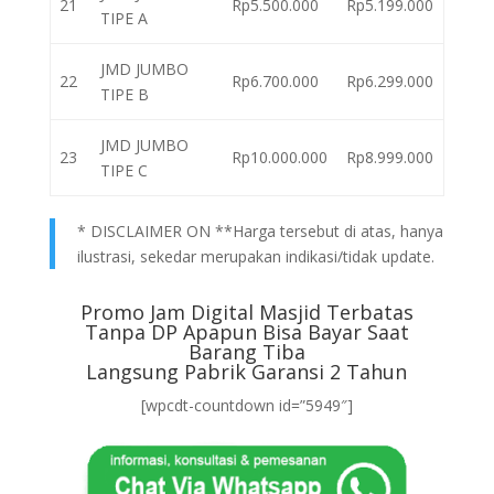
21
Rp5.500.000
Rp5.199.000
TIPE A
JMD JUMBO
22
Rp6.700.000
Rp6.299.000
TIPE B
JMD JUMBO
23
Rp10.000.000
Rp8.999.000
TIPE C
* DISCLAIMER ON **Harga tersebut di atas, hanya
ilustrasi, sekedar merupakan indikasi/tidak update.
Promo Jam Digital Masjid Terbatas
Tanpa DP Apapun Bisa Bayar Saat
Barang Tiba
Langsung Pabrik Garansi 2 Tahun
[wpcdt-countdown id=”5949″]