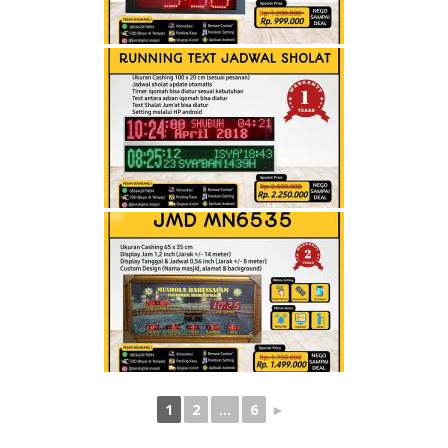
1
2
...
6
►