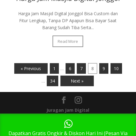
Harga Jam Masjid Digital Jonggol Bisa Custom dan
Fitur Lengkap, Tanpa DP Apapun Bisa Bayar Saat
Barang Sudah Tiba Serta...
Read More
« Previous
1
…
6
7
8
9
10
…
34
Next »
Juragan Jam Digital
1
Dapatkan Gratis Ongkir & Diskon Hari Ini (Pesan Via