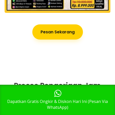
Pesan Sekarang
Proses Pengerjaan Jam
Masjid
1
Dapatkan Gratis Ongkir & Diskon Hari Ini (Pesan Via
Para Tim Kami yang Ahli dan Perpengalaman
WhatsApp)
Sejak Tahun 1995