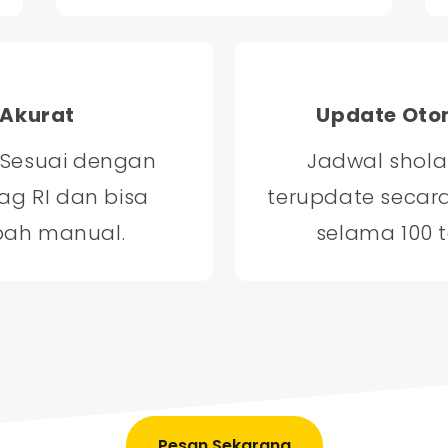
Akurat
Update Oto
 Sesuai dengan
Jadwal shola
g RI dan bisa
terupdate secar
bah manual.
selama 100 
Pesan Sekarang