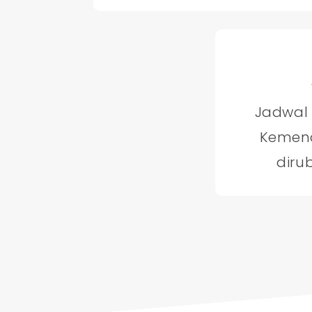
Jadwal
Kemena
diru