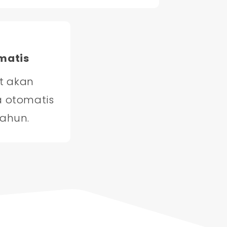
matis
t akan
a otomatis
tahun.