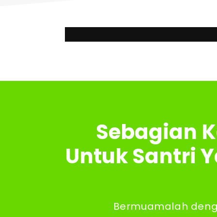
Home
Produk
Layanan Kami
Blo
Sebagian K
Untuk Santri 
Bermuamalah denga