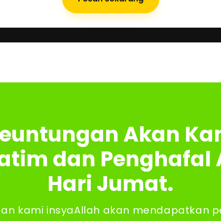
g
euntungan Akan Ka
Yatim dan Penghafal 
Hari Jumat.
n kami insyaAllah akan mendapatkan p