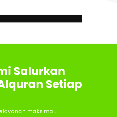
mi Salurkan
Alquran Setiap
elayanan maksimal.