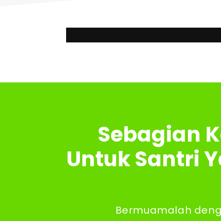
Home
Produk
Layanan Kami
Blo
Sebagian K
Untuk Santri 
Bermuamalah denga