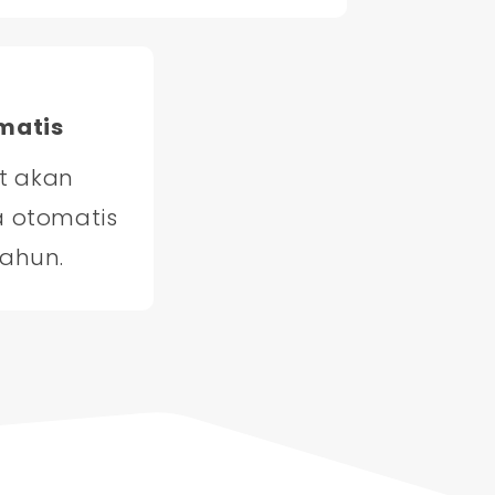
matis
t akan
a otomatis
tahun.