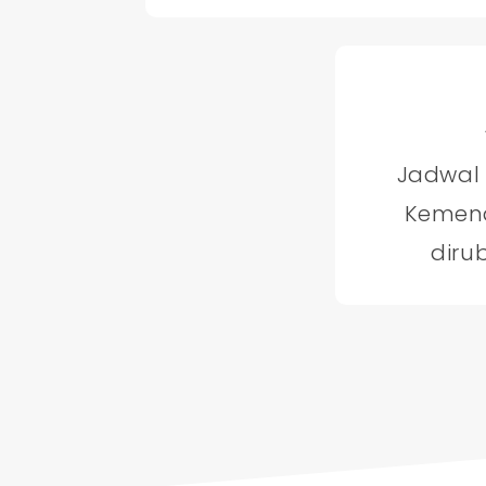
Jadwal
Kemena
diru