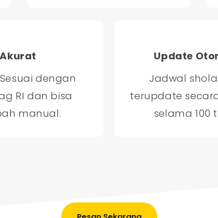
Akurat
Update Oto
 Sesuai dengan
Jadwal shola
g RI dan bisa
terupdate secar
bah manual.
selama 100 
Pesan Sekarang