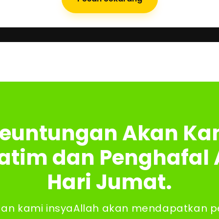
g
euntungan Akan Ka
Yatim dan Penghafal 
Hari Jumat.
n kami insyaAllah akan mendapatkan p