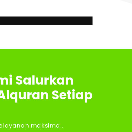
mi Salurkan
Alquran Setiap
elayanan maksimal.