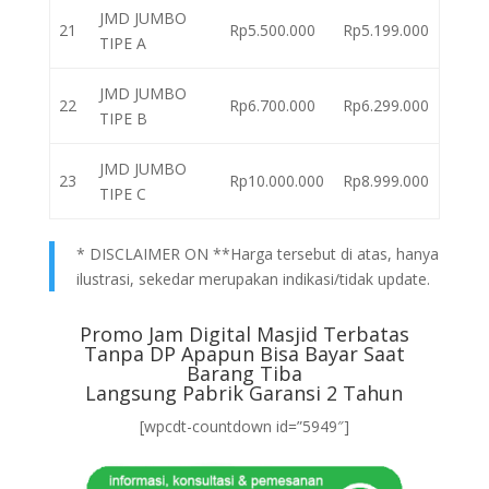
JMD JUMBO
21
Rp5.500.000
Rp5.199.000
TIPE A
JMD JUMBO
22
Rp6.700.000
Rp6.299.000
TIPE B
JMD JUMBO
23
Rp10.000.000
Rp8.999.000
TIPE C
* DISCLAIMER ON **Harga tersebut di atas, hanya
ilustrasi, sekedar merupakan indikasi/tidak update.
Promo Jam Digital Masjid Terbatas
Tanpa DP Apapun Bisa Bayar Saat
Barang Tiba
Langsung Pabrik Garansi 2 Tahun
[wpcdt-countdown id=”5949″]