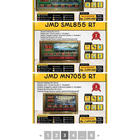
◄
1
2
3
4
...
6
►