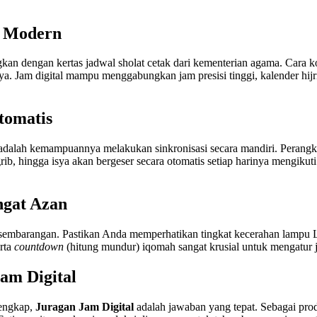
a Modern
gkan dengan kertas jadwal sholat cetak dari kementerian agama. Cara
anya. Jam digital mampu menggabungkan jam presisi tinggi, kalender hi
tomatis
i adalah kemampuannya melakukan sinkronisasi secara mandiri. Perangk
grib, hingga isya akan bergeser secara otomatis setiap harinya mengiku
ngat Azan
h sembarangan. Pastikan Anda memperhatikan tingkat kecerahan lampu L
rta
countdown
(hitung mundur) iqomah sangat krusial untuk mengatur j
Jam Digital
lengkap,
Juragan Jam Digital
adalah jawaban yang tepat. Sebagai pro