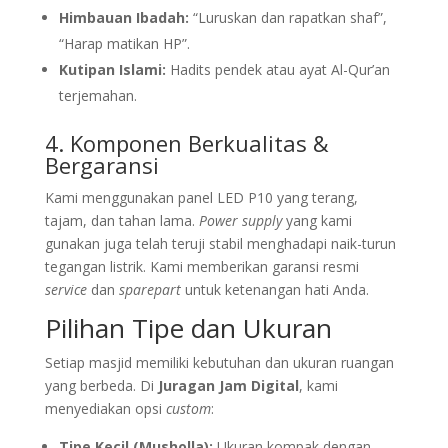
Himbauan Ibadah:
“Luruskan dan rapatkan shaf”,
“Harap matikan HP”.
Kutipan Islami:
Hadits pendek atau ayat Al-Qur’an
terjemahan.
4. Komponen Berkualitas &
Bergaransi
Kami menggunakan panel LED P10 yang terang,
tajam, dan tahan lama.
Power supply
yang kami
gunakan juga telah teruji stabil menghadapi naik-turun
tegangan listrik. Kami memberikan garansi resmi
service
dan
sparepart
untuk ketenangan hati Anda.
Pilihan Tipe dan Ukuran
Setiap masjid memiliki kebutuhan dan ukuran ruangan
yang berbeda. Di
Juragan Jam Digital
, kami
menyediakan opsi
custom
:
Tipe Kecil (Musholla):
Ukuran kompak dengan