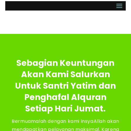
Sebagian Keuntungan
Akan Kami Salurkan
Untuk Santri Yatim dan
Penghafal Alquran
Setiap Hari Jumat.
Bermuamalah dengan kami insyaAllah akan
mendapatkan pelayanan maksimal. Karena