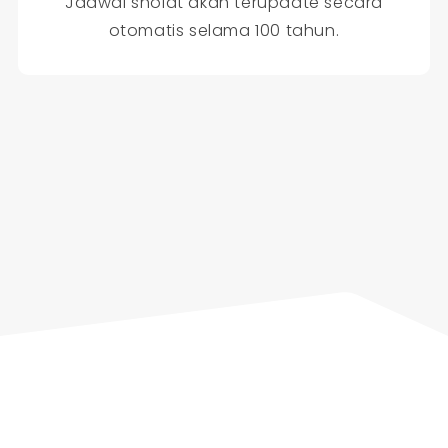
Jadwal sholat akan terupdate secara
otomatis selama 100 tahun.
Percayakan pada Kami