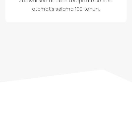
Jadwal sholat akan terupdate secara
otomatis selama 100 tahun.
Percayakan pada Kami