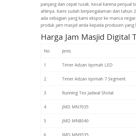
panjang dan cepat rusak. Kesal karena penjual
ahlinya. Kami sudah berpengalaman dari tahun 
ada sebagian yang kami ekspor ke manca negar
produk jam masjid anda kepada produsen yang l
Harga Jam Masjid Digital
No
Jenis
1
Timer Adzan Iqomah LED
2
Timer Adzan Iqomah 7 Segment
3
Running Tex Jadwal Sholat
4
JMD MN7035
5
JMD MN8040
6
JMD MN9535