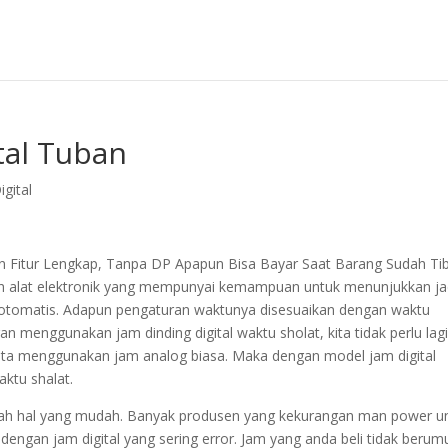
tal Tuban
gital
n Fitur Lengkap, Tanpa DP Apapun Bisa Bayar Saat Barang Sudah Ti
dalah alat elektronik yang mempunyai kemampuan untuk menunjukkan j
g otomatis. Adapun pengaturan waktunya disesuaikan dengan waktu
 menggunakan jam dinding digital waktu sholat, kita tidak perlu lag
 kita menggunakan jam analog biasa. Maka dengan model jam digital
ktu shalat.
lah hal yang mudah. Banyak produsen yang kekurangan man power u
 dengan jam digital yang sering error. Jam yang anda beli tidak berum