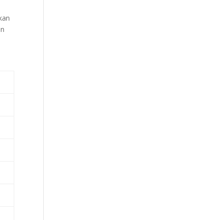
kan
an