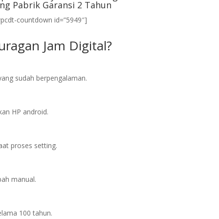
ng Pabrik Garansi 2 Tahun
wpcdt-countdown id=”5949″]
ragan Jam Digital?
l yang sudah berpengalaman.
an HP android.
at proses setting.
bah manual.
elama 100 tahun.