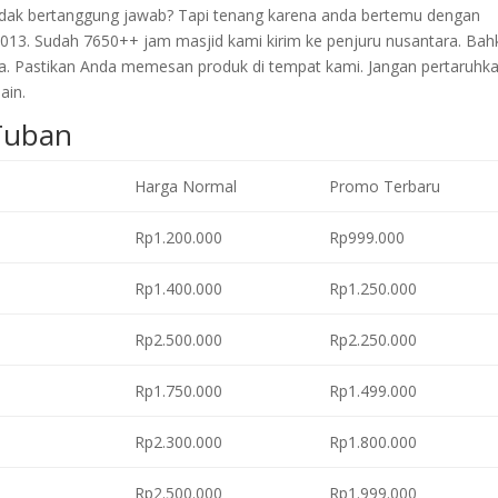
 tidak bertanggung jawab? Tapi tenang karena anda bertemu dengan
2013. Sudah 7650++ jam masjid kami kirim ke penjuru nusantara. Bah
a. Pastikan Anda memesan produk di tempat kami. Jangan pertaruhk
ain.
 Tuban
Harga Normal
Promo Terbaru
Rp1.200.000
Rp999.000
Rp1.400.000
Rp1.250.000
Rp2.500.000
Rp2.250.000
Rp1.750.000
Rp1.499.000
Rp2.300.000
Rp1.800.000
Rp2.500.000
Rp1.999.000