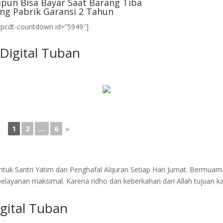
pun Bisa Bayar Saat Barang Tiba
ng Pabrik Garansi 2 Tahun
wpcdt-countdown id=”5949″]
Digital Tuban
1
2
...
6
►
tuk Santri Yatim dan Penghafal Alquran Setiap Hari Jumat. Bermuam
layanan maksimal. Karena ridho dan keberkahan dari Allah tujuan k
gital Tuban