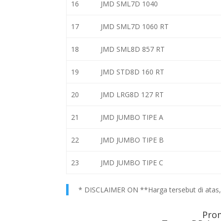
16
JMD SML7D 1040
17
JMD SML7D 1060 RT
18
JMD SML8D 857 RT
19
JMD STD8D 160 RT
20
JMD LRG8D 127 RT
21
JMD JUMBO TIPE A
22
JMD JUMBO TIPE B
23
JMD JUMBO TIPE C
* DISCLAIMER ON **Harga tersebut di atas, h
Pro