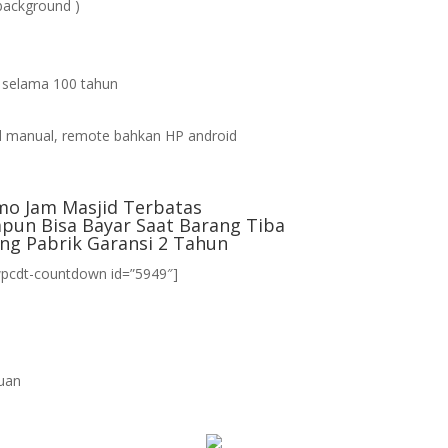
background )
s selama 100 tahun
d
 manual, remote bahkan HP android
mo Jam Masjid Terbatas
pun Bisa Bayar Saat Barang Tiba
ng Pabrik Garansi 2 Tahun
wpcdt-countdown id=”5949″]
uan