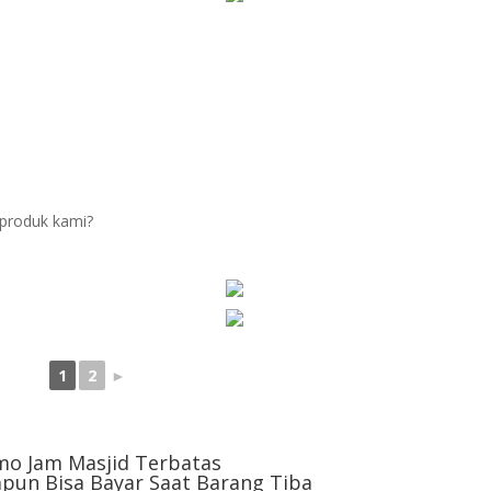
produk kami?
1
2
►
mo Jam Masjid Terbatas
pun Bisa Bayar Saat Barang Tiba