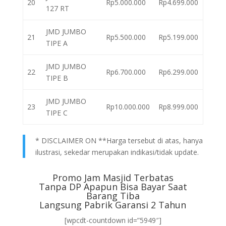
20
Rp5.000.000
Rp4.699.000
127 RT
JMD JUMBO
21
Rp5.500.000
Rp5.199.000
TIPE A
JMD JUMBO
22
Rp6.700.000
Rp6.299.000
TIPE B
JMD JUMBO
23
Rp10.000.000
Rp8.999.000
TIPE C
* DISCLAIMER ON **Harga tersebut di atas, hanya
ilustrasi, sekedar merupakan indikasi/tidak update.
Promo Jam Masjid Terbatas
Tanpa DP Apapun Bisa Bayar Saat
Barang Tiba
Langsung Pabrik Garansi 2 Tahun
[wpcdt-countdown id=”5949″]