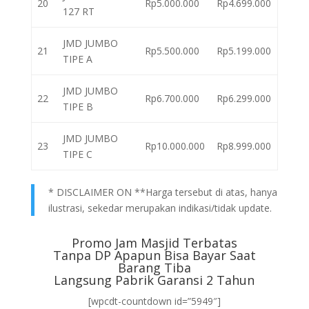
20
Rp5.000.000
Rp4.699.000
127 RT
JMD JUMBO
21
Rp5.500.000
Rp5.199.000
TIPE A
JMD JUMBO
22
Rp6.700.000
Rp6.299.000
TIPE B
JMD JUMBO
23
Rp10.000.000
Rp8.999.000
TIPE C
* DISCLAIMER ON **Harga tersebut di atas, hanya
ilustrasi, sekedar merupakan indikasi/tidak update.
Promo Jam Masjid Terbatas
Tanpa DP Apapun Bisa Bayar Saat
Barang Tiba
Langsung Pabrik Garansi 2 Tahun
[wpcdt-countdown id=”5949″]