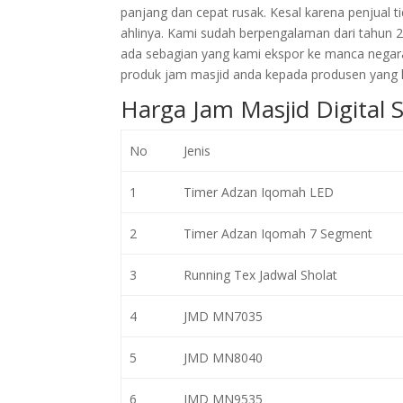
panjang dan cepat rusak. Kesal karena penjual
ahlinya. Kami sudah berpengalaman dari tahun 
ada sebagian yang kami ekspor ke manca negar
produk jam masjid anda kepada produsen yang l
Harga Jam Masjid Digital 
No
Jenis
1
Timer Adzan Iqomah LED
2
Timer Adzan Iqomah 7 Segment
3
Running Tex Jadwal Sholat
4
JMD MN7035
5
JMD MN8040
6
JMD MN9535