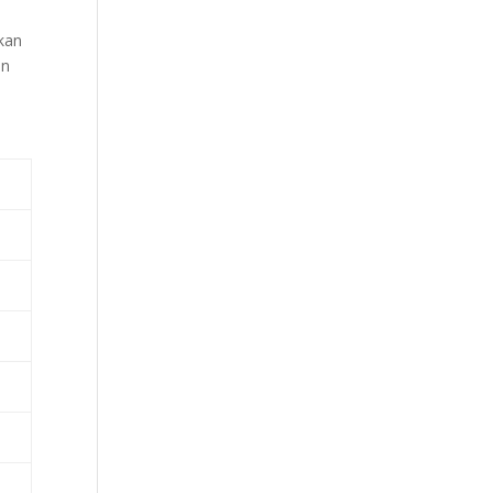
kan
an