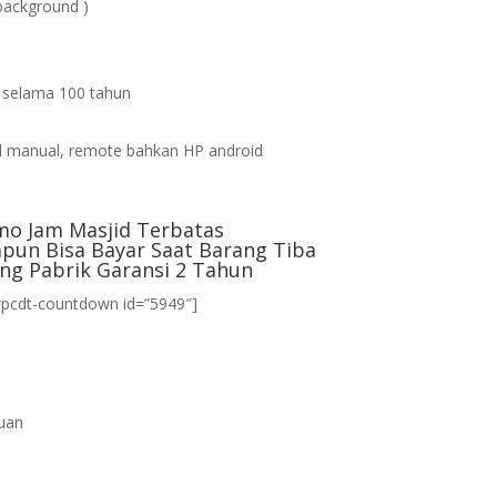
background )
s selama 100 tahun
d
 manual, remote bahkan HP android
mo Jam Masjid Terbatas
pun Bisa Bayar Saat Barang Tiba
ng Pabrik Garansi 2 Tahun
wpcdt-countdown id=”5949″]
uan