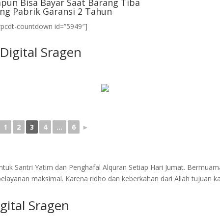
pun Bisa Bayar Saat Barang Tiba
ng Pabrik Garansi 2 Tahun
wpcdt-countdown id=”5949″]
Digital Sragen
1
2
3
4
...
6
►
tuk Santri Yatim dan Penghafal Alquran Setiap Hari Jumat. Bermuam
layanan maksimal. Karena ridho dan keberkahan dari Allah tujuan k
gital Sragen