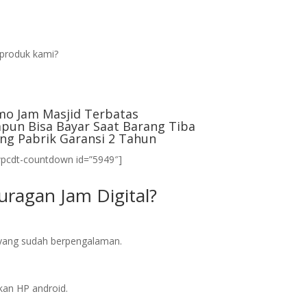
produk kami?
mo Jam Masjid Terbatas
pun Bisa Bayar Saat Barang Tiba
ng Pabrik Garansi 2 Tahun
wpcdt-countdown id=”5949″]
ragan Jam Digital?
l yang sudah berpengalaman.
an HP android.