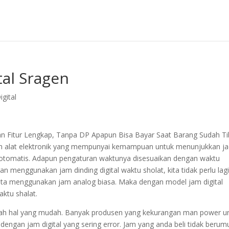
tal Sragen
gital
an Fitur Lengkap, Tanpa DP Apapun Bisa Bayar Saat Barang Sudah T
dalah alat elektronik yang mempunyai kemampuan untuk menunjukkan j
g otomatis. Adapun pengaturan waktunya disesuaikan dengan waktu
 menggunakan jam dinding digital waktu sholat, kita tidak perlu lag
 kita menggunakan jam analog biasa. Maka dengan model jam digital
ktu shalat.
lah hal yang mudah. Banyak produsen yang kekurangan man power u
 dengan jam digital yang sering error. Jam yang anda beli tidak berum