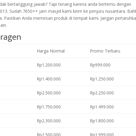
 tidak bertanggung jawab? Tapi tenang karena anda bertemu dengan
2013. Sudah 7650++ jam masjid kami kirim ke penjuru nusantara. Bah
a. Pastikan Anda memesan produk di tempat kami. Jangan pertaruhk
ain.
Sragen
Harga Normal
Promo Terbaru
Rp1.200.000
Rp999.000
Rp1.400.000
Rp1.250.000
Rp2.500.000
Rp2.250.000
Rp1.750.000
Rp1.499.000
Rp2.300.000
Rp1.800.000
Rp2.500.000
Rp1.999.000