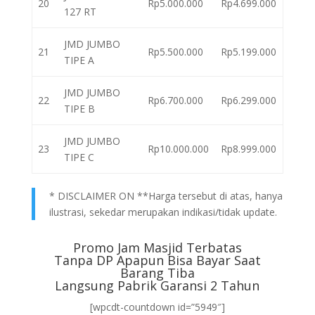
20
Rp5.000.000
Rp4.699.000
127 RT
JMD JUMBO
21
Rp5.500.000
Rp5.199.000
TIPE A
JMD JUMBO
22
Rp6.700.000
Rp6.299.000
TIPE B
JMD JUMBO
23
Rp10.000.000
Rp8.999.000
TIPE C
* DISCLAIMER ON **Harga tersebut di atas, hanya
ilustrasi, sekedar merupakan indikasi/tidak update.
Promo Jam Masjid Terbatas
Tanpa DP Apapun Bisa Bayar Saat
Barang Tiba
Langsung Pabrik Garansi 2 Tahun
[wpcdt-countdown id=”5949″]