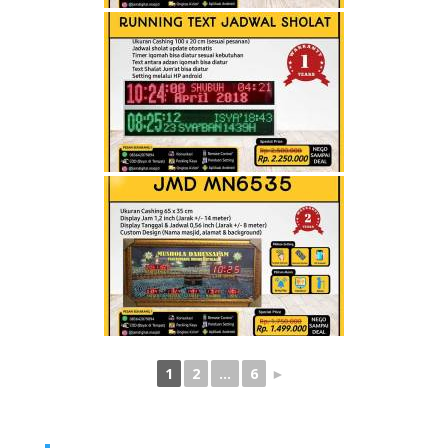
1
2
...
6
►