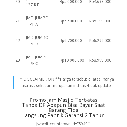
20
Rp5.000.000
Rp4.699.000
127 RT
JMD JUMBO
21
Rp5.500.000
Rp5.199.000
TIPE A
JMD JUMBO
22
Rp6.700.000
Rp6.299.000
TIPE B
JMD JUMBO
23
Rp10.000.000
Rp8.999.000
TIPE C
* DISCLAIMER ON **Harga tersebut di atas, hanya
ilustrasi, sekedar merupakan indikasi/tidak update.
Promo Jam Masjid Terbatas
Tanpa DP Apapun Bisa Bayar Saat
Barang Tiba
Langsung Pabrik Garansi 2 Tahun
[wpcdt-countdown id=”5949″]