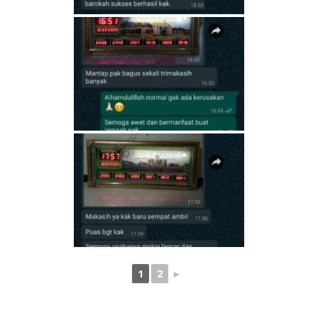
1
2
►