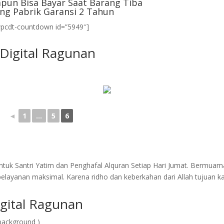
pun Bisa Bayar Saat Barang Tiba
ng Pabrik Garansi 2 Tahun
wpcdt-countdown id=”5949″]
 Digital Ragunan
◄
1
...
5
6
tuk Santri Yatim dan Penghafal Alquran Setiap Hari Jumat. Bermuam
layanan maksimal. Karena ridho dan keberkahan dari Allah tujuan k
gital Ragunan
background )