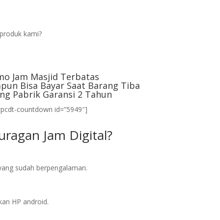
produk kami?
mo Jam Masjid Terbatas
pun Bisa Bayar Saat Barang Tiba
ng Pabrik Garansi 2 Tahun
wpcdt-countdown id=”5949″]
ragan Jam Digital?
l yang sudah berpengalaman.
an HP android.