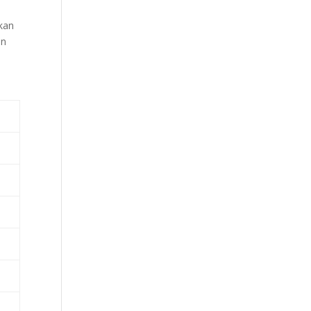
kan
an