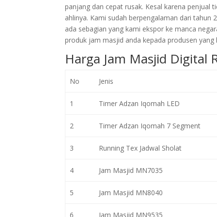
panjang dan cepat rusak. Kesal karena penjual
ahlinya. Kami sudah berpengalaman dari tahun 
ada sebagian yang kami ekspor ke manca negar
produk jam masjid anda kepada produsen yang l
Harga Jam Masjid Digital
No
Jenis
1
Timer Adzan Iqomah LED
2
Timer Adzan Iqomah 7 Segment
3
Running Tex Jadwal Sholat
4
Jam Masjid MN7035
5
Jam Masjid MN8040
6
Jam Masjid MN9535