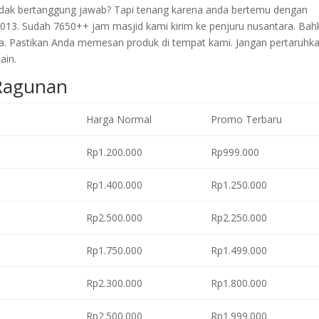
 tidak bertanggung jawab? Tapi tenang karena anda bertemu dengan
2013. Sudah 7650++ jam masjid kami kirim ke penjuru nusantara. Bah
a. Pastikan Anda memesan produk di tempat kami. Jangan pertaruhk
ain.
 Ragunan
Harga Normal
Promo Terbaru
Rp1.200.000
Rp999.000
Rp1.400.000
Rp1.250.000
Rp2.500.000
Rp2.250.000
Rp1.750.000
Rp1.499.000
Rp2.300.000
Rp1.800.000
Rp2.500.000
Rp1.999.000