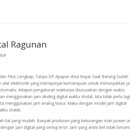
tal Ragunan
ital
 dan Fitur Lengkap, Tanpa DP Apapun Bisa Bayar Saat Barang Sudah 
dalah alat elektronik yang mempunyai kemampuan untuk menunjukkan j
g otomatis. Adapun pengaturan waktunya disesuaikan dengan waktu
 menggunakan jam dinding digital waktu sholat, kita tidak perlu lag
 kita menggunakan jam analog biasa. Maka dengan model jam digital
ktu shalat.
lah hal yang mudah. Banyak produsen yang kekurangan man power u
 dengan jam digital yang sering error. Jam yang anda beli tidak berum