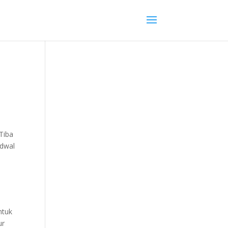
Tiba
adwal
i
ntuk
ur