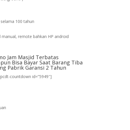
s selama 100 tahun
d
 manual, remote bahkan HP android
mo Jam Masjid Terbatas
pun Bisa Bayar Saat Barang Tiba
ng Pabrik Garansi 2 Tahun
wpcdt-countdown id=”5949″]
uan