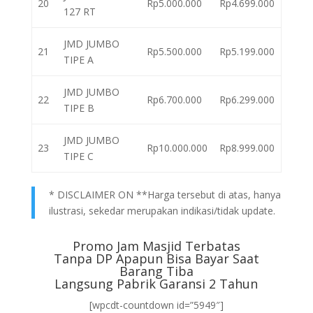
20
Rp5.000.000
Rp4.699.000
127 RT
JMD JUMBO
21
Rp5.500.000
Rp5.199.000
TIPE A
JMD JUMBO
22
Rp6.700.000
Rp6.299.000
TIPE B
JMD JUMBO
23
Rp10.000.000
Rp8.999.000
TIPE C
* DISCLAIMER ON **Harga tersebut di atas, hanya
ilustrasi, sekedar merupakan indikasi/tidak update.
Promo Jam Masjid Terbatas
Tanpa DP Apapun Bisa Bayar Saat
Barang Tiba
Langsung Pabrik Garansi 2 Tahun
[wpcdt-countdown id=”5949″]