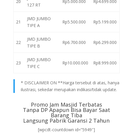
20
Rp5.000.000
Rp4.699.000
127 RT
JMD JUMBO
21
Rp5.500.000
Rp5.199.000
TIPE A
JMD JUMBO
22
Rp6.700.000
Rp6.299.000
TIPE B
JMD JUMBO
23
Rp10.000.000
Rp8.999.000
TIPE C
* DISCLAIMER ON **Harga tersebut di atas, hanya
ilustrasi, sekedar merupakan indikasi/tidak update.
Promo Jam Masjid Terbatas
Tanpa DP Apapun Bisa Bayar Saat
Barang Tiba
Langsung Pabrik Garansi 2 Tahun
[wpcdt-countdown id=”5949″]