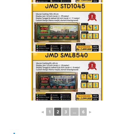
◄
1
2
3
...
6
►