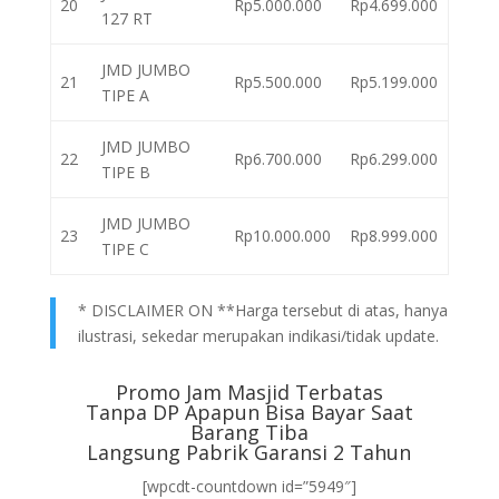
20
Rp5.000.000
Rp4.699.000
127 RT
JMD JUMBO
21
Rp5.500.000
Rp5.199.000
TIPE A
JMD JUMBO
22
Rp6.700.000
Rp6.299.000
TIPE B
JMD JUMBO
23
Rp10.000.000
Rp8.999.000
TIPE C
* DISCLAIMER ON **Harga tersebut di atas, hanya
ilustrasi, sekedar merupakan indikasi/tidak update.
Promo Jam Masjid Terbatas
Tanpa DP Apapun Bisa Bayar Saat
Barang Tiba
Langsung Pabrik Garansi 2 Tahun
[wpcdt-countdown id=”5949″]