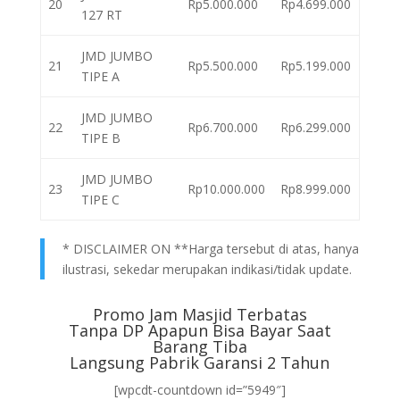
20
Rp5.000.000
Rp4.699.000
127 RT
JMD JUMBO
21
Rp5.500.000
Rp5.199.000
TIPE A
JMD JUMBO
22
Rp6.700.000
Rp6.299.000
TIPE B
JMD JUMBO
23
Rp10.000.000
Rp8.999.000
TIPE C
* DISCLAIMER ON **Harga tersebut di atas, hanya
ilustrasi, sekedar merupakan indikasi/tidak update.
Promo Jam Masjid Terbatas
Tanpa DP Apapun Bisa Bayar Saat
Barang Tiba
Langsung Pabrik Garansi 2 Tahun
[wpcdt-countdown id=”5949″]