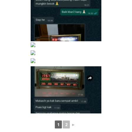
1
2
►