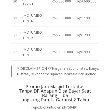
20
Rp5.000.000
Rp4.699.000
127 RT
JMD JUMBO
21
Rp5.500.000
Rp5.199.000
TIPE A
JMD JUMBO
22
Rp6.700.000
Rp6.299.000
TIPE B
JMD JUMBO
23
Rp10.000.000
Rp8.999.000
TIPE C
* DISCLAIMER ON **Harga tersebut di atas, hanya
ilustrasi, sekedar merupakan indikasi/tidak update.
Promo Jam Masjid Terbatas
Tanpa DP Apapun Bisa Bayar Saat
Barang Tiba
Langsung Pabrik Garansi 2 Tahun
[wpcdt-countdown id=”5949″]