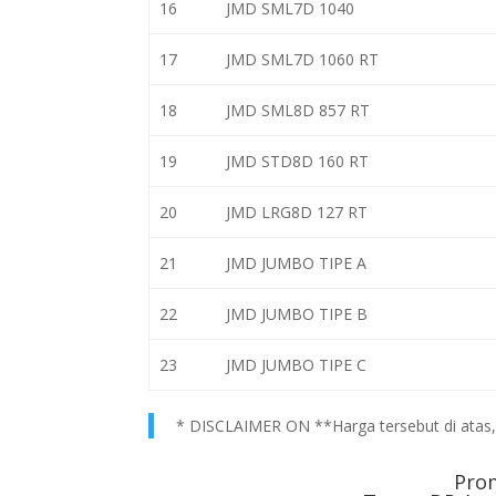
16
JMD SML7D 1040
17
JMD SML7D 1060 RT
18
JMD SML8D 857 RT
19
JMD STD8D 160 RT
20
JMD LRG8D 127 RT
21
JMD JUMBO TIPE A
22
JMD JUMBO TIPE B
23
JMD JUMBO TIPE C
* DISCLAIMER ON **Harga tersebut di atas, h
Pro