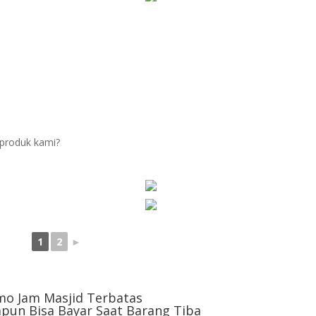
produk kami?
1
2
►
mo Jam Masjid Terbatas
pun Bisa Bayar Saat Barang Tiba