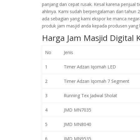
panjang dan cepat rusak. Kesal karena penjual
ahlinya. Kami sudah berpengalaman dari tahun 
ada sebagian yang kami ekspor ke manca negar
produk jam masjid anda kepada produsen yang l
Harga Jam Masjid Digital
No
Jenis
1
Timer Adzan Iqomah LED
2
Timer Adzan Iqomah 7 Segment
3
Running Tex Jadwal Sholat
4
JMD MN7035
5
JMD MN8040
6
JMD MN9535