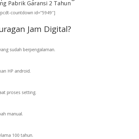
ng Pabrik Garansi 2 Tahun
wpcdt-countdown id=”5949″]
ragan Jam Digital?
l yang sudah berpengalaman.
an HP android.
at proses setting.
bah manual.
elama 100 tahun.