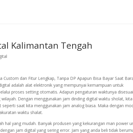
tal Kalimantan Tengah
ital
isa Custom dan Fitur Lengkap, Tanpa DP Apapun Bisa Bayar Saat Bar
 digital adalah alat elektronik yang mempunyai kemampuan untuk
lalui proses setting otomatis. Adapun pengaturan waktunya disesua
ilayah. Dengan menggunakan jam dinding digital waktu sholat, kita
lat seperti saat kita menggunakan jam analog biasa. Maka dengan mo
akuratan waktu shalat.
lah hal yang mudah. Banyak produsen yang kekurangan man power u
 dengan jam digital yang sering error. Jam yang anda beli tidak berum