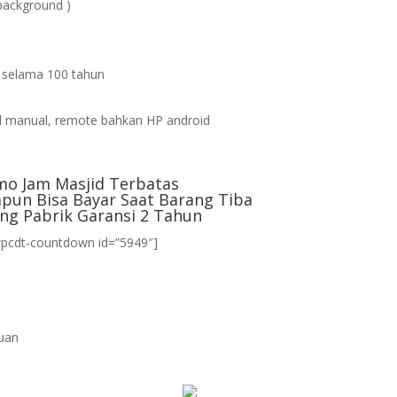
background )
s selama 100 tahun
d
 manual, remote bahkan HP android
mo Jam Masjid Terbatas
pun Bisa Bayar Saat Barang Tiba
ng Pabrik Garansi 2 Tahun
wpcdt-countdown id=”5949″]
uan