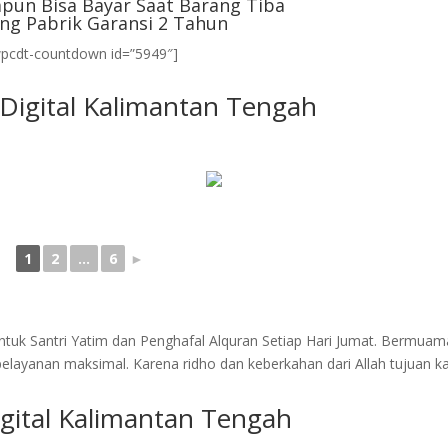
pun Bisa Bayar Saat Barang Tiba
ng Pabrik Garansi 2 Tahun
wpcdt-countdown id=”5949″]
 Digital Kalimantan Tengah
1
2
...
6
►
tuk Santri Yatim dan Penghafal Alquran Setiap Hari Jumat. Bermuam
layanan maksimal. Karena ridho dan keberkahan dari Allah tujuan k
gital Kalimantan Tengah