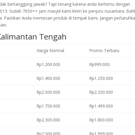
 tidak bertanggung jawab? Tapi tenang karena anda bertemu dengan
2013. Sudah 7650++ jam masjid kami kirim ke penjuru nusantara. Bah
a. Pastikan Anda memesan produk di tempat kami. Jangan pertaruhk
ain.
 Kalimantan Tengah
Harga Normal
Promo Terbaru
Rp1.200.000
Rp999.000
Rp1.400.000
Rp1.250.000
Rp2.500.000
Rp2.250.000
Rp1.750.000
Rp1.499.000
Rp2.300.000
Rp1.800.000
Rp2.500.000
Rp1.999.000