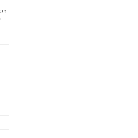
kan
an