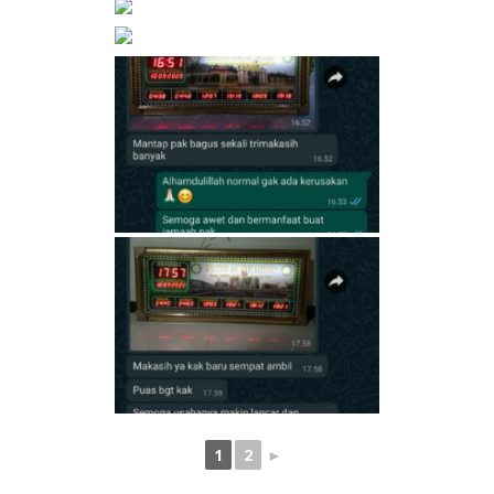
1
2
►