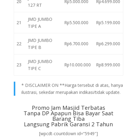
20
Rp5.000.000
Rp4.699.000
127 RT
JMD JUMBO
21
Rp5.500.000
Rp5.199.000
TIPE A
JMD JUMBO
22
Rp6.700.000
Rp6.299.000
TIPE B
JMD JUMBO
23
Rp10.000.000
Rp8.999.000
TIPE C
* DISCLAIMER ON **Harga tersebut di atas, hanya
ilustrasi, sekedar merupakan indikasi/tidak update.
Promo Jam Masjid Terbatas
Tanpa DP Apapun Bisa Bayar Saat
Barang Tiba
Langsung Pabrik Garansi 2 Tahun
[wpcdt-countdown id=”5949″]