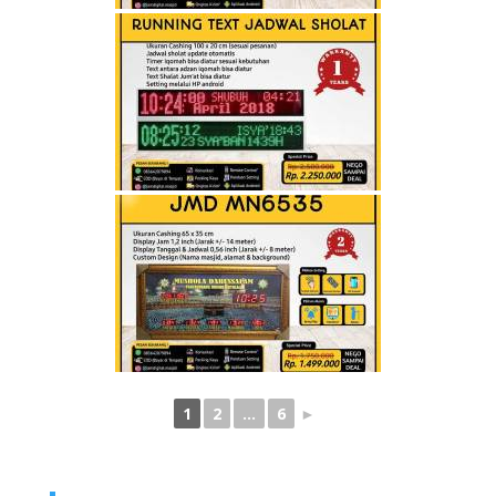
1
2
...
6
►