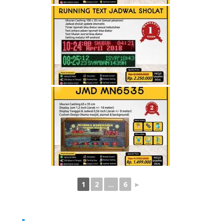
1
2
...
6
►