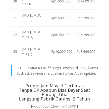
20
Rp5.000.000
Rp4.699.000
127 RT
JMD JUMBO
21
Rp5.500.000
Rp5.199.000
TIPE A
JMD JUMBO
22
Rp6.700.000
Rp6.299.000
TIPE B
JMD JUMBO
23
Rp10.000.000
Rp8.999.000
TIPE C
* DISCLAIMER ON **Harga tersebut di atas, hanya
ilustrasi, sekedar merupakan indikasi/tidak update.
Promo Jam Masjid Terbatas
Tanpa DP Apapun Bisa Bayar Saat
Barang Tiba
Langsung Pabrik Garansi 2 Tahun
[wpcdt-countdown id=”5949″]