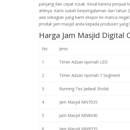
panjang dan cepat rusak. Kesal karena penjual
ahlinya. Kami sudah berpengalaman dari tahun 
ada sebagian yang kami ekspor ke manca negar
produk jam masjid anda kepada produsen yang l
Harga Jam Masjid Digital 
No
Jenis
1
Timer Adzan Iqomah LED
2
Timer Adzan Iqomah 7 Segment
3
Running Tex Jadwal Sholat
4
Jam Masjid MN7035
5
Jam Masjid MN8040
6
Jam Masjid MN9535