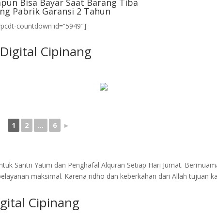
pun Bisa Bayar Saat Barang Tiba
ng Pabrik Garansi 2 Tahun
wpcdt-countdown id=”5949″]
Digital Cipinang
1
2
...
6
►
tuk Santri Yatim dan Penghafal Alquran Setiap Hari Jumat. Bermuam
layanan maksimal. Karena ridho dan keberkahan dari Allah tujuan k
gital Cipinang