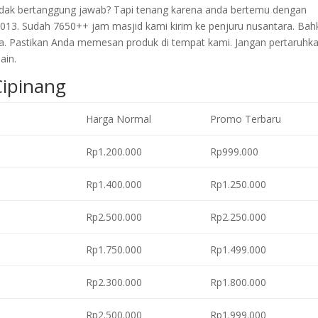
 tidak bertanggung jawab? Tapi tenang karena anda bertemu dengan
2013. Sudah 7650++ jam masjid kami kirim ke penjuru nusantara. Bah
a. Pastikan Anda memesan produk di tempat kami. Jangan pertaruhk
ain.
Cipinang
Harga Normal
Promo Terbaru
Rp1.200.000
Rp999.000
Rp1.400.000
Rp1.250.000
Rp2.500.000
Rp2.250.000
Rp1.750.000
Rp1.499.000
Rp2.300.000
Rp1.800.000
Rp2.500.000
Rp1.999.000