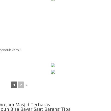
produk kami?
1
2
►
mo Jam Masjid Terbatas
pun Bisa Bayar Saat Barang Tiba