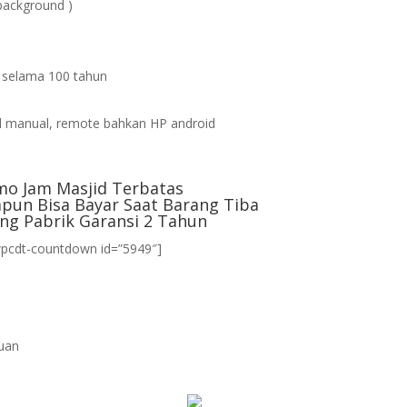
background )
s selama 100 tahun
d
 manual, remote bahkan HP android
mo Jam Masjid Terbatas
pun Bisa Bayar Saat Barang Tiba
ng Pabrik Garansi 2 Tahun
wpcdt-countdown id=”5949″]
uan