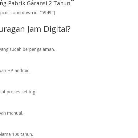
ng Pabrik Garansi 2 Tahun
wpcdt-countdown id=”5949″]
ragan Jam Digital?
l yang sudah berpengalaman.
an HP android.
at proses setting.
bah manual.
elama 100 tahun.