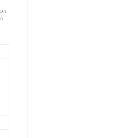
kan
an