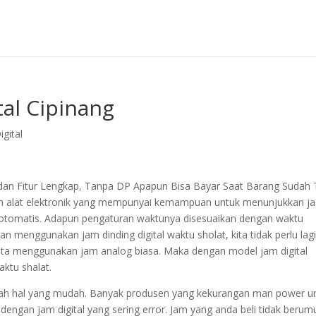
tal Cipinang
gital
 dan Fitur Lengkap, Tanpa DP Apapun Bisa Bayar Saat Barang Sudah 
dalah alat elektronik yang mempunyai kemampuan untuk menunjukkan j
g otomatis. Adapun pengaturan waktunya disesuaikan dengan waktu
 menggunakan jam dinding digital waktu sholat, kita tidak perlu lag
 kita menggunakan jam analog biasa. Maka dengan model jam digital
ktu shalat.
lah hal yang mudah. Banyak produsen yang kekurangan man power u
 dengan jam digital yang sering error. Jam yang anda beli tidak berum