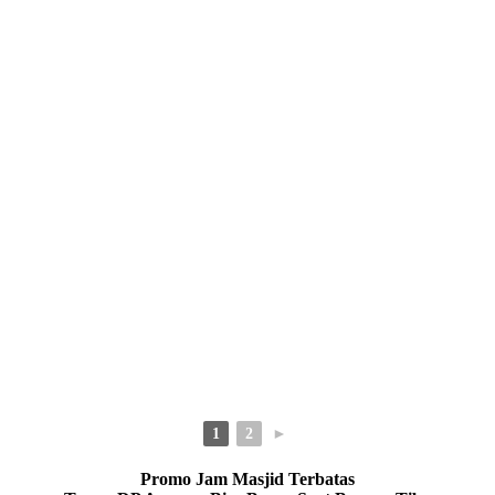
1
2
►
Promo Jam Masjid Terbatas