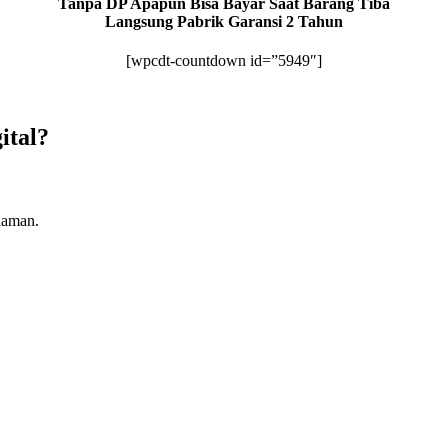
Tanpa DP Apapun Bisa Bayar Saat Barang Tiba
Langsung Pabrik Garansi 2 Tahun
[wpcdt-countdown id=”5949″]
ital?
laman.