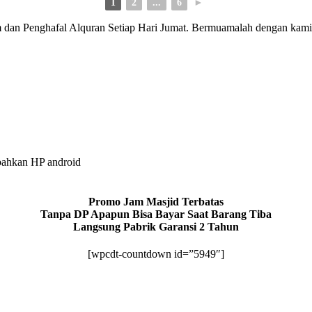
1
2
...
6
►
 dan Penghafal Alquran Setiap Hari Jumat. Bermuamalah dengan kami
bahkan HP android
Promo Jam Masjid Terbatas
Tanpa DP Apapun Bisa Bayar Saat Barang Tiba
Langsung Pabrik Garansi 2 Tahun
[wpcdt-countdown id=”5949″]