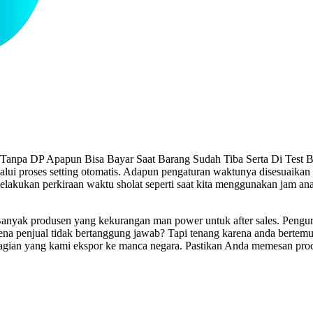
Tanpa DP Apapun Bisa Bayar Saat Barang Sudah Tiba Serta Di Test Ber
ui proses setting otomatis. Adapun pengaturan waktunya disesuaika
 melakukan perkiraan waktu sholat seperti saat kita menggunakan jam a
nyak produsen yang kekurangan man power untuk after sales. Pengurus 
rena penjual tidak bertanggung jawab? Tapi tenang karena anda berte
agian yang kami ekspor ke manca negara. Pastikan Anda memesan prod