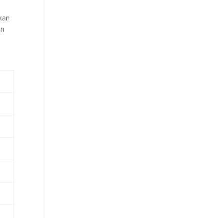
kan
an