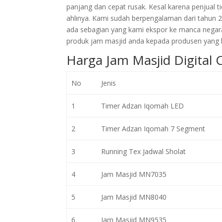
panjang dan cepat rusak. Kesal karena penjual
ahlinya. Kami sudah berpengalaman dari tahun 
ada sebagian yang kami ekspor ke manca negar
produk jam masjid anda kepada produsen yang l
Harga Jam Masjid Digital 
No
Jenis
1
Timer Adzan Iqomah LED
2
Timer Adzan Iqomah 7 Segment
3
Running Tex Jadwal Sholat
4
Jam Masjid MN7035
5
Jam Masjid MN8040
6
Jam Masjid MN9535