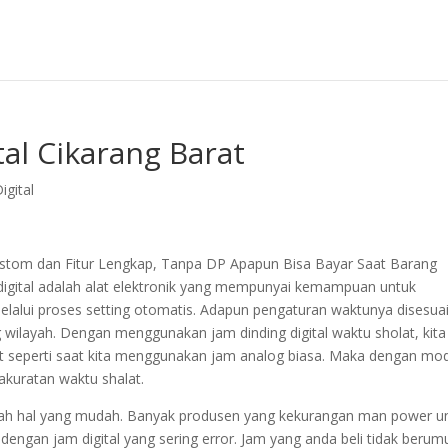
tal Cikarang Barat
igital
Custom dan Fitur Lengkap, Tanpa DP Apapun Bisa Bayar Saat Barang
 digital adalah alat elektronik yang mempunyai kemampuan untuk
lalui proses setting otomatis. Adapun pengaturan waktunya disesua
ilayah. Dengan menggunakan jam dinding digital waktu sholat, kita
lat seperti saat kita menggunakan jam analog biasa. Maka dengan mo
akuratan waktu shalat.
lah hal yang mudah. Banyak produsen yang kekurangan man power u
 dengan jam digital yang sering error. Jam yang anda beli tidak berum