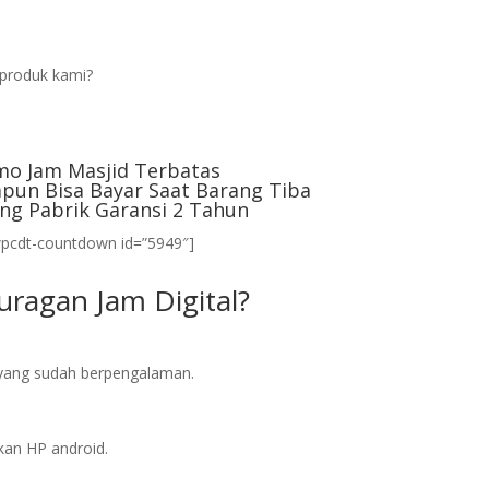
produk kami?
mo Jam Masjid Terbatas
pun Bisa Bayar Saat Barang Tiba
ng Pabrik Garansi 2 Tahun
wpcdt-countdown id=”5949″]
ragan Jam Digital?
l yang sudah berpengalaman.
an HP android.