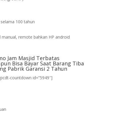
s selama 100 tahun
d
 manual, remote bahkan HP android
mo Jam Masjid Terbatas
pun Bisa Bayar Saat Barang Tiba
ng Pabrik Garansi 2 Tahun
wpcdt-countdown id=”5949″]
uan