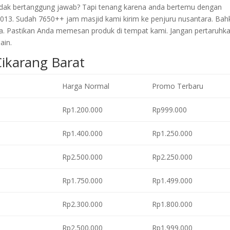
 tidak bertanggung jawab? Tapi tenang karena anda bertemu dengan
2013. Sudah 7650++ jam masjid kami kirim ke penjuru nusantara. Bah
a. Pastikan Anda memesan produk di tempat kami. Jangan pertaruhk
ain.
Cikarang Barat
Harga Normal
Promo Terbaru
Rp1.200.000
Rp999.000
Rp1.400.000
Rp1.250.000
Rp2.500.000
Rp2.250.000
Rp1.750.000
Rp1.499.000
Rp2.300.000
Rp1.800.000
Rp2.500.000
Rp1.999.000