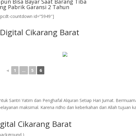
pun Bisa Bayar Saat Barang Tiba
ng Pabrik Garansi 2 Tahun
wpcdt-countdown id=”5949″]
Digital Cikarang Barat
◄
1
...
5
6
tuk Santri Yatim dan Penghafal Alquran Setiap Hari Jumat. Bermuam
layanan maksimal. Karena ridho dan keberkahan dari Allah tujuan k
ital Cikarang Barat
background )