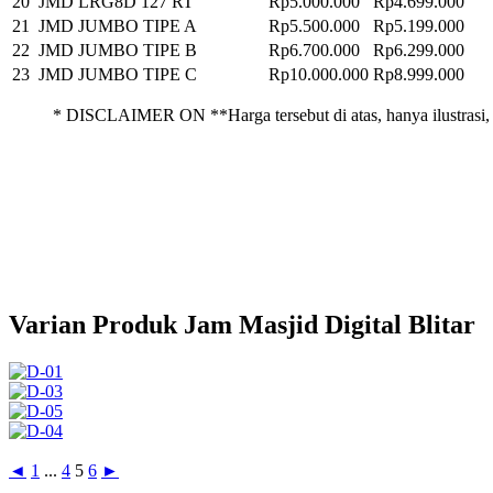
20
JMD LRG8D 127 RT
Rp5.000.000
Rp4.699.000
21
JMD JUMBO TIPE A
Rp5.500.000
Rp5.199.000
22
JMD JUMBO TIPE B
Rp6.700.000
Rp6.299.000
23
JMD JUMBO TIPE C
Rp10.000.000
Rp8.999.000
* DISCLAIMER ON **Harga tersebut di atas, hanya ilustrasi, 
Varian Produk Jam Masjid Digital Blitar
◄
1
...
4
5
6
►