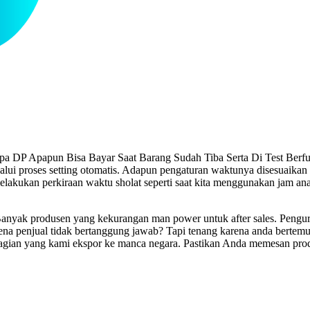
pa DP Apapun Bisa Bayar Saat Barang Sudah Tiba Serta Di Test Berfun
ui proses setting otomatis. Adapun pengaturan waktunya disesuaika
 melakukan perkiraan waktu sholat seperti saat kita menggunakan jam a
nyak produsen yang kekurangan man power untuk after sales. Pengurus 
rena penjual tidak bertanggung jawab? Tapi tenang karena anda berte
agian yang kami ekspor ke manca negara. Pastikan Anda memesan prod