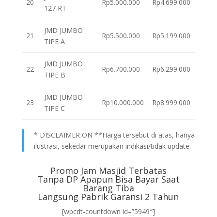
20
Rp5.000.000
Rp4.699.000
127 RT
JMD JUMBO
21
Rp5.500.000
Rp5.199.000
TIPE A
JMD JUMBO
22
Rp6.700.000
Rp6.299.000
TIPE B
JMD JUMBO
23
Rp10.000.000
Rp8.999.000
TIPE C
* DISCLAIMER ON **Harga tersebut di atas, hanya
ilustrasi, sekedar merupakan indikasi/tidak update.
Promo Jam Masjid Terbatas
Tanpa DP Apapun Bisa Bayar Saat
Barang Tiba
Langsung Pabrik Garansi 2 Tahun
[wpcdt-countdown id=”5949″]