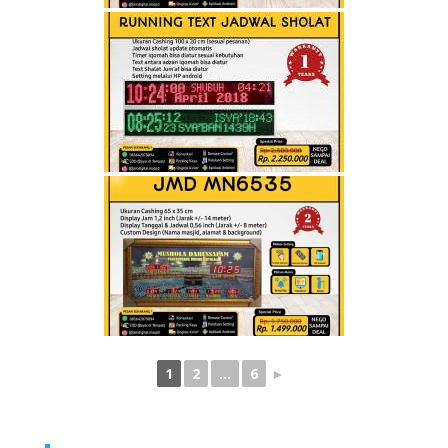
1
2
...
6
►