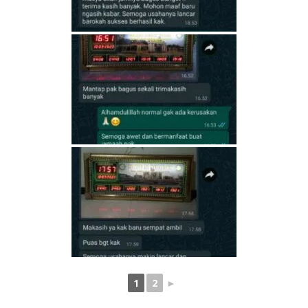
1
2
►