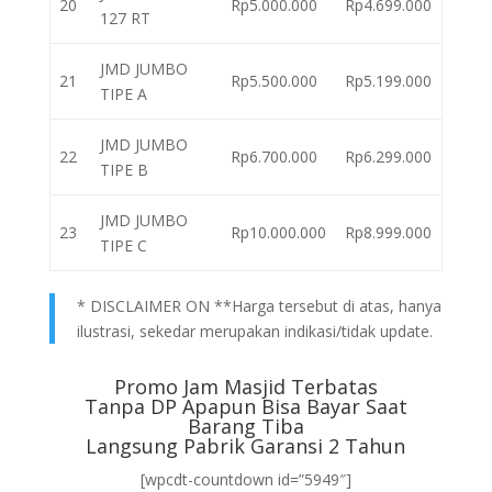
20
Rp5.000.000
Rp4.699.000
127 RT
JMD JUMBO
21
Rp5.500.000
Rp5.199.000
TIPE A
JMD JUMBO
22
Rp6.700.000
Rp6.299.000
TIPE B
JMD JUMBO
23
Rp10.000.000
Rp8.999.000
TIPE C
* DISCLAIMER ON **Harga tersebut di atas, hanya
ilustrasi, sekedar merupakan indikasi/tidak update.
Promo Jam Masjid Terbatas
Tanpa DP Apapun Bisa Bayar Saat
Barang Tiba
Langsung Pabrik Garansi 2 Tahun
[wpcdt-countdown id=”5949″]