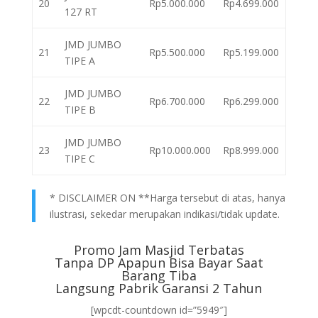
20
Rp5.000.000
Rp4.699.000
127 RT
JMD JUMBO
21
Rp5.500.000
Rp5.199.000
TIPE A
JMD JUMBO
22
Rp6.700.000
Rp6.299.000
TIPE B
JMD JUMBO
23
Rp10.000.000
Rp8.999.000
TIPE C
* DISCLAIMER ON **Harga tersebut di atas, hanya
ilustrasi, sekedar merupakan indikasi/tidak update.
Promo Jam Masjid Terbatas
Tanpa DP Apapun Bisa Bayar Saat
Barang Tiba
Langsung Pabrik Garansi 2 Tahun
[wpcdt-countdown id=”5949″]