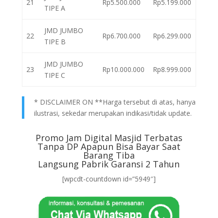
21
Rp5.500.000
Rp5.199.000
TIPE A
JMD JUMBO
22
Rp6.700.000
Rp6.299.000
TIPE B
JMD JUMBO
23
Rp10.000.000
Rp8.999.000
TIPE C
* DISCLAIMER ON **Harga tersebut di atas, hanya
ilustrasi, sekedar merupakan indikasi/tidak update.
Promo Jam Digital Masjid Terbatas
Tanpa DP Apapun Bisa Bayar Saat
Barang Tiba
Langsung Pabrik Garansi 2 Tahun
[wpcdt-countdown id=”5949″]