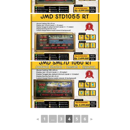
◄
1
...
3
4
5
6
►