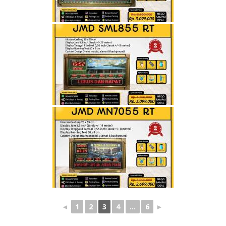
◄
1
2
3
4
...
6
►