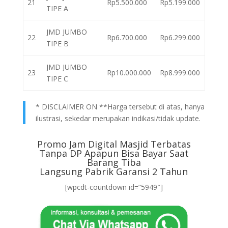
21
Rp5.500.000
Rp5.199.000
TIPE A
JMD JUMBO
22
Rp6.700.000
Rp6.299.000
TIPE B
JMD JUMBO
23
Rp10.000.000
Rp8.999.000
TIPE C
* DISCLAIMER ON **Harga tersebut di atas, hanya
ilustrasi, sekedar merupakan indikasi/tidak update.
Promo Jam Digital Masjid Terbatas
Tanpa DP Apapun Bisa Bayar Saat
Barang Tiba
Langsung Pabrik Garansi 2 Tahun
[wpcdt-countdown id=”5949″]