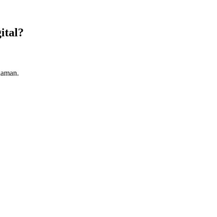
ital?
laman.