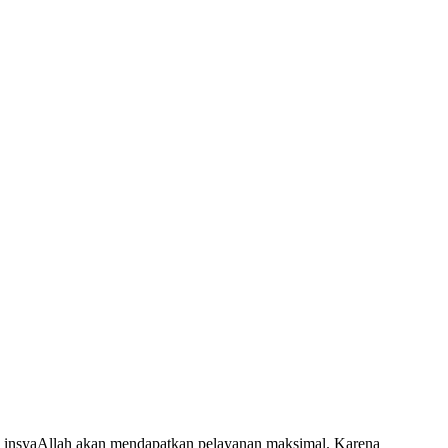
 insyaAllah akan mendapatkan pelayanan maksimal. Karena