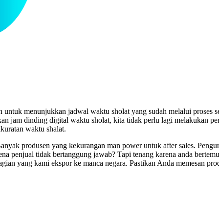
n untuk menunjukkan jadwal waktu sholat yang sudah melalui proses s
m dinding digital waktu sholat, kita tidak perlu lagi melakukan perk
uratan waktu shalat.
nyak produsen yang kekurangan man power untuk after sales. Pengurus 
rena penjual tidak bertanggung jawab? Tapi tenang karena anda berte
agian yang kami ekspor ke manca negara. Pastikan Anda memesan prod