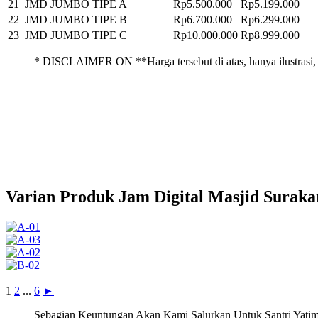
21
JMD JUMBO TIPE A
Rp5.500.000
Rp5.199.000
22
JMD JUMBO TIPE B
Rp6.700.000
Rp6.299.000
23
JMD JUMBO TIPE C
Rp10.000.000
Rp8.999.000
* DISCLAIMER ON **Harga tersebut di atas, hanya ilustrasi, 
Varian Produk Jam Digital Masjid Suraka
1
2
...
6
►
Sebagian Keuntungan Akan Kami Salurkan Untuk Santri Yatim