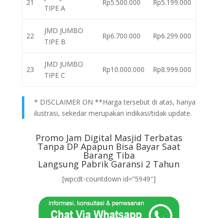
21
Rp5.500.000
Rp5.199.000
TIPE A
JMD JUMBO
22
Rp6.700.000
Rp6.299.000
TIPE B
JMD JUMBO
23
Rp10.000.000
Rp8.999.000
TIPE C
* DISCLAIMER ON **Harga tersebut di atas, hanya
ilustrasi, sekedar merupakan indikasi/tidak update.
Promo Jam Digital Masjid Terbatas
Tanpa DP Apapun Bisa Bayar Saat
Barang Tiba
Langsung Pabrik Garansi 2 Tahun
[wpcdt-countdown id=”5949″]