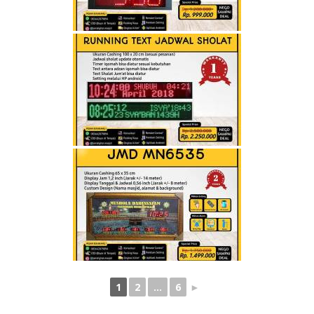
1
2
...
6
►