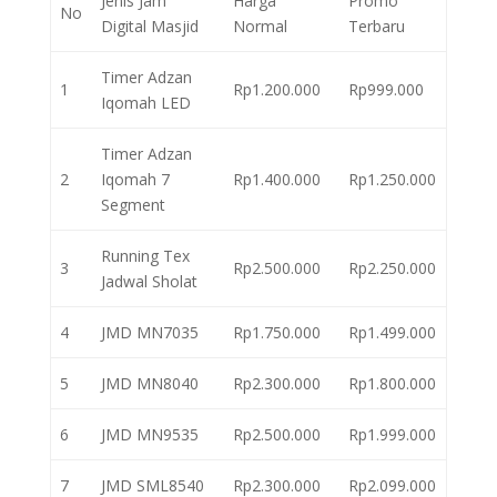
Jenis Jam
Harga
Promo
No
Digital Masjid
Normal
Terbaru
Timer Adzan
1
Rp1.200.000
Rp999.000
Iqomah LED
Timer Adzan
2
Iqomah 7
Rp1.400.000
Rp1.250.000
Segment
Running Tex
3
Rp2.500.000
Rp2.250.000
Jadwal Sholat
4
JMD MN7035
Rp1.750.000
Rp1.499.000
5
JMD MN8040
Rp2.300.000
Rp1.800.000
6
JMD MN9535
Rp2.500.000
Rp1.999.000
7
JMD SML8540
Rp2.300.000
Rp2.099.000