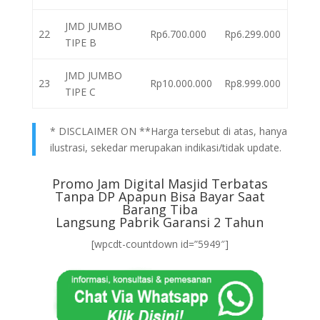
JMD JUMBO
22
Rp6.700.000
Rp6.299.000
TIPE B
JMD JUMBO
23
Rp10.000.000
Rp8.999.000
TIPE C
* DISCLAIMER ON **Harga tersebut di atas, hanya
ilustrasi, sekedar merupakan indikasi/tidak update.
Promo Jam Digital Masjid Terbatas
Tanpa DP Apapun Bisa Bayar Saat
Barang Tiba
Langsung Pabrik Garansi 2 Tahun
[wpcdt-countdown id=”5949″]